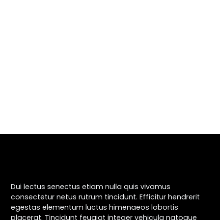
Dui lectus senectus etiam nulla quis vivamus
consectetur netus rutrum tincidunt. Efficitur hendrerit
egestas elementum luctus himenaeos lobortis
placerat. Tincidunt feugiat integer vehicula natoque