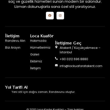
saç ve güzellik hizmetleri sunan modern bir salondur.
Uzman dokunuşlarla sana özel stil yaratıyoruz.
İletişim
Loca Kuaför
Randevu Alın
Hakımızda
İletişime Geç
Bizi Arayın
Hizmetlerimiz
Atakent / Küçükçekmece –
İstanbul
Galeri
+90 0212 696 8880
Ekibimiz
info@lockuaforatakent.com
İletişim
Yol Tarifi Al
Yeni stil için doğru zaman. Randevunu oluştur.
© 2010 Loca Kadın Kuaförü – Tüm hakları